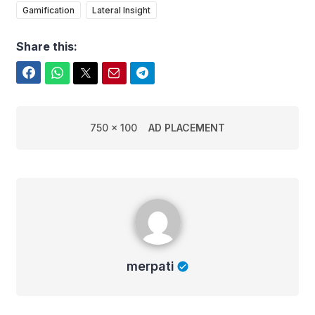
Gamification
Lateral Insight
Share this:
Facebook
WhatsApp
Twitter
Email
Telegram
750 x 100
AD PLACEMENT
merpati
merpati