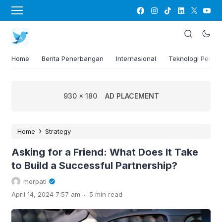
Home
Berita Penerbangan
Internasional
Teknologi Pesaw
930 x 180
AD PLACEMENT
›
Home
Strategy
Asking for a Friend: What Does It Take
to Build a Successful Partnership?
merpati
.
April 14, 2024 7:57 am
5 min read