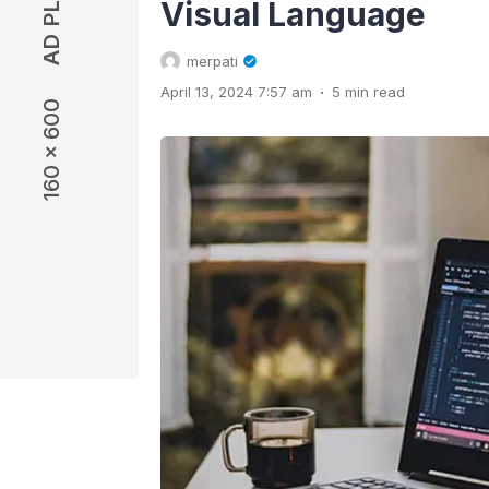
Visual Language
merpati
.
April 13, 2024 7:57 am
5 min read
160 x 600
160 x 600