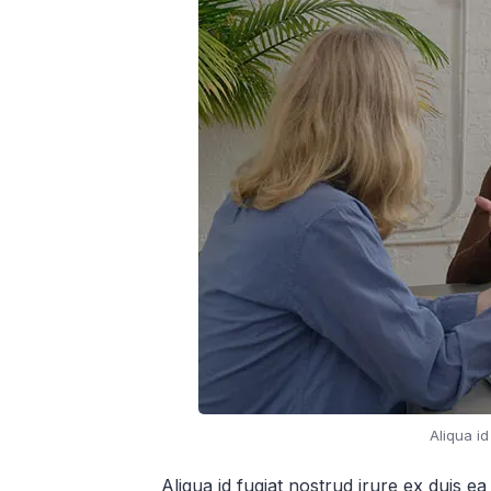
Aliqua id
Aliqua id fugiat nostrud irure ex duis ea 