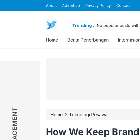
About
Advertise
Privacy Policy
Contact
Trending :
No popular posts withi
Home
Berita Penerbangan
Internasio
AD PLACEMENT
AD PLACEMENT
›
Home
Teknologi Pesawat
How We Keep Brand 