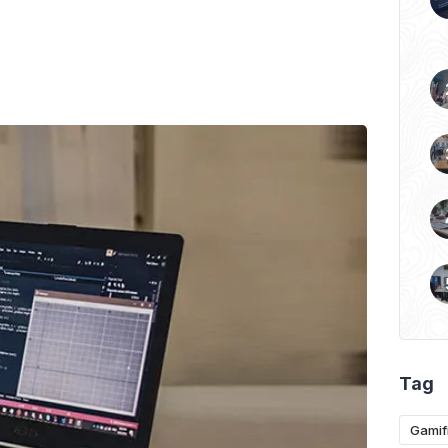
Tag
Gamif