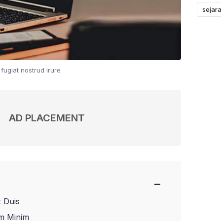
sejara
 fugiat nostrud irure
AD PLACEMENT
−
x Duis
um Minim