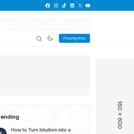
Pasang Iklan
160 x 600
160 x 600
rending
How to Turn Intuition into a