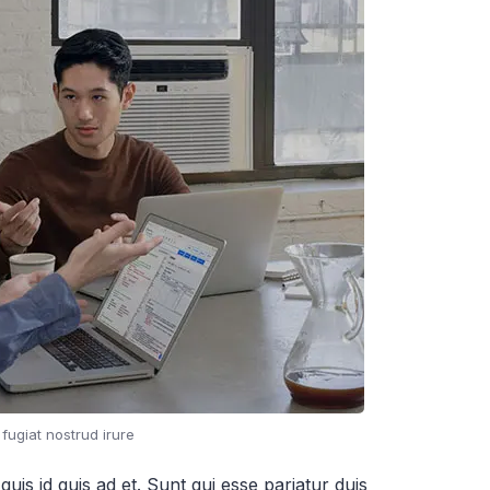
 fugiat nostrud irure
quis id quis ad et. Sunt qui esse pariatur duis