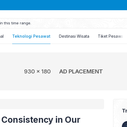
n this time range.
nal
Teknologi Pesawat
Destinasi Wisata
Tiket Pesawat
930 x 180
AD PLACEMENT
T
Consistency in Our